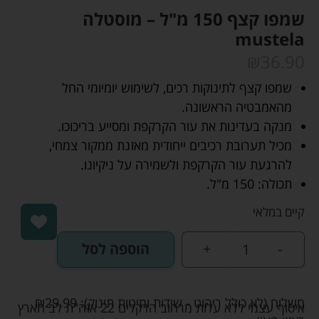
שמפו קצף 150 מ"ל – מוסטלה
mustela
₪
36.90
שמפו קצף לתינוקות רכים, לשימוש יומיומי החל
מהאמבטיה הראשונה.
מנקה בעדינות את עור הקרקפת ומסייע בריכוכו.
מכיל תערובת רכיבים ייחודית מאזנת ממקור צמחי,
להרגעת עור הקרקפת ולשמירה על ניקיונו.
תכולה: 150 מ"ל.
קיים במלאי
-
+
הוספה לסל
משלוח (לא כולל ריהוט - שידות ומיטות תינוק):
29.99
₪
איסוף עצמי ללא עלות מרחוב הדקלים 22 אזה"ת לב הארץ