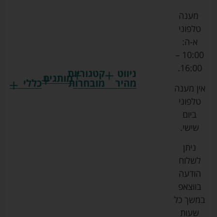
מענה
טלפוני
א-ה:
10:00 –
16:00.
ניווט
קטגוריות
מותגים
מהיר
מובחרות
כללי
אין מענה
גרקו
ביגוד
אמבטיות
תקנון
טלפוני
צ'יקו
לתינוקות
לתינוק
החנות
ביום
ספורט
הנקה
בוסטרים
הצהרת
שישי.
ליין
והאכלה
נגישות
כורסאות
ניתן
סייבקס
רחצה
הנקה
מדיניות
לשלוח
וטיפוח
מיננה
פרטיות
כסאות
הודעה
טקסטיל
אוכל
בייבי
מפת
בווצאפ
לתינוק
מישל
אתר
עגלות
במשך כל
טיולונים
לורנס
אודות
ריהוט
שעות