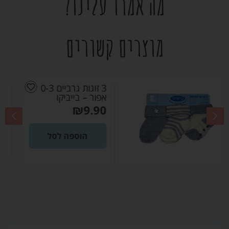
מה אמרו עלינו?
מוצרים קשורים
3 זוגות גרביים 0-3
ייביקו
– בייביקו
₪
9.90
ספה לסל
הוספה 