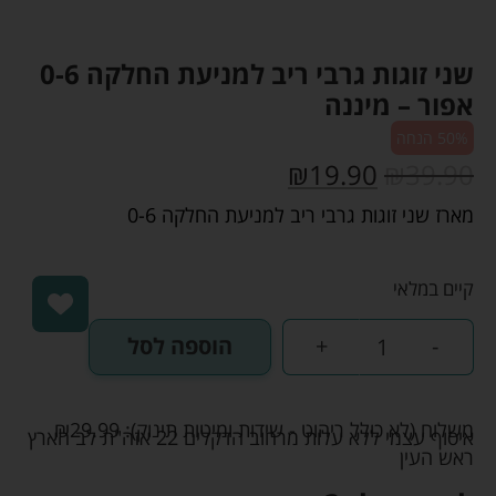
שני זוגות גרבי ריב למניעת החלקה 0-6
אפור – מיננה
50% הנחה
₪
19.90
₪
39.90
מארז שני זוגות גרבי ריב למניעת החלקה 0-6
קיים במלאי
-
+
הוספה לסל
משלוח (לא כולל ריהוט - שידות ומיטות תינוק):
29.99
₪
איסוף עצמי ללא עלות מרחוב הדקלים 22 אזה"ת לב הארץ
ראש העין