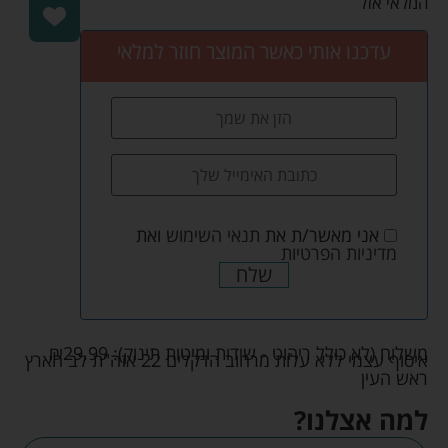
המלאי אזל
עדכנו אותי כאשר המוצר חוזר למלאי
אני מאשר/ת את
תנאי השימוש
ואת
מדיניות הפרטיות
שלח
משלוח (לא כולל ריהוט - שידות ומיטות תינוק):
29.99
₪
איסוף עצמי ללא עלות מרחוב הדקלים 22 אזה"ת לב הארץ
ראש העין
למה אצלנו?