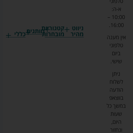
טלפוני
א-ה:
10:00 –
16:00.
ניווט
קטגוריות
מותגים
מהיר
מובחרות
כללי
אין מענה
גרקו
ביגוד
אמבטיות
תקנון
טלפוני
צ'יקו
לתינוקות
לתינוק
החנות
ביום
ספורט
הנקה
בוסטרים
הצהרת
שישי.
ליין
והאכלה
נגישות
כורסאות
ניתן
סייבקס
רחצה
הנקה
מדיניות
לשלוח
וטיפוח
מיננה
פרטיות
כסאות
הודעה
טקסטיל
אוכל
בייבי
מפת
בווצאפ
לתינוק
מישל
אתר
עגלות
במשך כל
טיולונים
לורנס
אודות
ריהוט
שעות
לתינוק
מיטות
מוסטלה
הבלוג
היום,
תינוק
שלנו
ונחזור
משחקים
אוונט