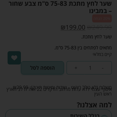
שער לחץ מתכת 75-83 ס"מ צבע שחור
– במבינו
20% הנחה
₪
199.00
₪
249.90
שער לחץ מתכת.
מתאים לפתחים בין 75-83 ס"מ.
קיים במלאי
-
+
הוספה לסל
משלוח (לא כולל ריהוט - שידות ומיטות תינוק):
29.99
₪
איסוף עצמי ללא עלות מרחוב הדקלים 22 אזה"ת לב הארץ
ראש העין
למה אצלנו?
בגלל השירות