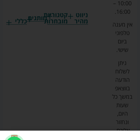
10:00 –
16:00.
ניווט
קטגוריות
מותגים
מהיר
מובחרות
כללי
אין מענה
גרקו
ביגוד
אמבטיות
תקנון
טלפוני
צ'יקו
לתינוקות
לתינוק
החנות
ביום
ספורט
הנקה
בוסטרים
הצהרת
שישי.
ליין
והאכלה
נגישות
כורסאות
ניתן
סייבקס
רחצה
הנקה
מדיניות
לשלוח
וטיפוח
מיננה
פרטיות
כסאות
הודעה
טקסטיל
אוכל
בייבי
מפת
בווצאפ
לתינוק
מישל
אתר
עגלות
במשך כל
טיולונים
לורנס
אודות
ריהוט
שעות
לתינוק
מיטות
מוסטלה
הבלוג
היום,
תינוק
שלנו
ונחזור
משחקים
אוונט
אליכם.
וצעצועים