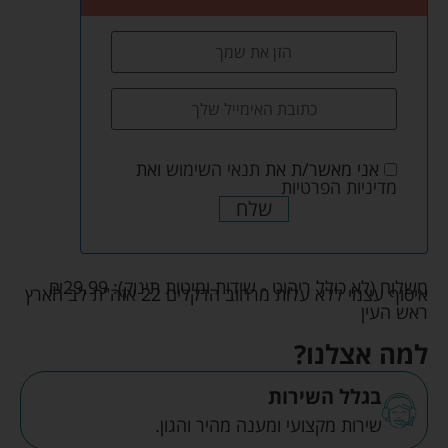
אני מאשר/ת את
תנאי השימוש
ואת
מדיניות הפרטיות
שלח
משלוח (לא כולל ריהוט - שידות ומיטות תינוק):
29.99
₪
איסוף עצמי ללא עלות מרחוב הדקלים 22 אזה"ת לב הארץ
ראש העין
למה אצלנו?
בגלל השירות
שירות מקצועי ומענה מהיר והגון.