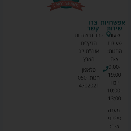
אפשרויות
צרו
שירות
קשר
שעות
כתובת:
שדרות
פעילות
הדקלים
החנות:
אזה''ת לב
א-ה
הארץ
9:00-
פלאפון
19:00
חנות:
050-
יום ו
4702021
10:00-
13:00
מענה
טלפוני
א-ה: