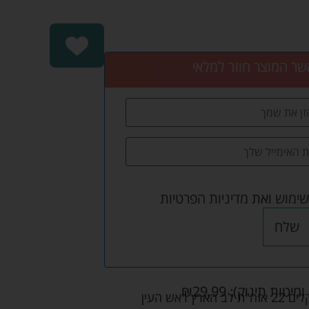
שר המוצר חוזר למלאי
שימוש
ואת
מדיניות הפרטיות
שלח
ומיטות תינוק):
29.99
₪
אש העין