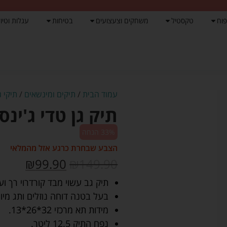
פוח
טקסטיל
משחקים וצעצועים
בטיחות
עגלות וטיול
עמוד הבית
/
תיקים ומינשאים
/
תיקי ג
תיק גן טדי ג'ינס
33% הנחה
הצבע שבחרת כרגע אזל מהמלאי
₪
99.90
₪
149.90
תיק גב עשוי מבד קורדרוי רך וע
בעל בטנה דוחה נוזלים ותג מיו
מידות תא מרכזי 32*26*13.
נפח התיק 12.5 ליטר.