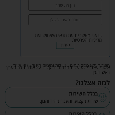
אני מאשר/ת את
תנאי השימוש
ואת
מדיניות הפרטיות
שלח
משלוח (לא כולל ריהוט - שידות ומיטות תינוק):
29.99
₪
איסוף עצמי ללא עלות מרחוב הדקלים 22 אזה"ת לב הארץ
ראש העין
למה אצלנו?
בגלל השירות
שירות מקצועי ומענה מהיר והגון.
בגלל האיכות