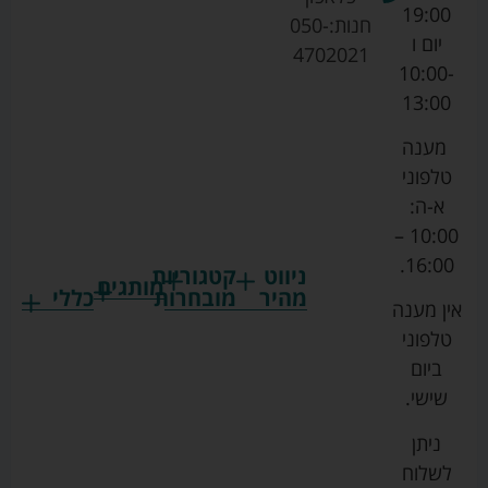
19:00
חנות:
050-
יום ו
4702021
10:00-
13:00
מענה
טלפוני
א-ה:
10:00 –
16:00.
ניווט
קטגוריות
מותגים
מהיר
מובחרות
כללי
אין מענה
גרקו
ביגוד
אמבטיות
תקנון
טלפוני
צ'יקו
לתינוקות
לתינוק
החנות
ביום
ספורט
הנקה
בוסטרים
הצהרת
שישי.
ליין
והאכלה
נגישות
כורסאות
ניתן
סייבקס
רחצה
הנקה
מדיניות
לשלוח
וטיפוח
מיננה
פרטיות
כסאות