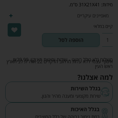
מידות: 31X21X41 ס"מ.
מאפיינים עיקריים
קיים במלאי
הוספה לסל
משלוח (לא כולל ריהוט - שידות ומיטות תינוק):
29.99
₪
איסוף עצמי ללא עלות מרחוב הדקלים 22 אזה"ת לב הארץ
ראש העין
למה אצלנו?
בגלל השירות
שירות מקצועי ומענה מהיר והגון.
בגלל האיכות
רמת גימור גבוהה של כלל המוצרים.