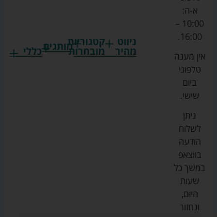
א-ה:
10:00 –
16:00.
ניווט
קטגוריות
מותגים
מהיר
מובחרות
כללי
אין מענה
גרקו
ביגוד
אמבטיות
תקנון
טלפוני
צ'יקו
לתינוקות
לתינוק
החנות
ביום
ספורט
הנקה
בוסטרים
הצהרת
שישי.
ליין
והאכלה
נגישות
כורסאות
ניתן
סייבקס
רחצה
הנקה
מדיניות
לשלוח
וטיפוח
מיננה
פרטיות
כסאות
הודעה
טקסטיל
אוכל
בייבי
מפת
בווצאפ
לתינוק
מישל
אתר
עגלות
במשך כל
טיולונים
לורנס
אודות
ריהוט
שעות
לתינוק
מיטות
מוסטלה
הבלוג
היום,
תינוק
שלנו
ונחזור
משחקים
אוונט