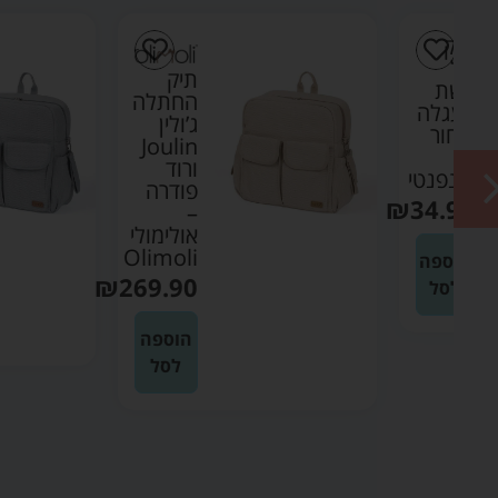
תיק
החתלה
ה
ג’ולין
Joulin
ורוד
טי
פודרה
₪
3
–
אולימולי
Olimoli
ה
₪
269.90
הוספה
לסל