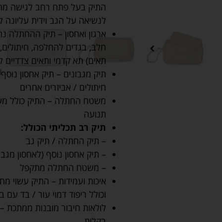
התיק בעל פתח רחב לגישה מהיר
לנשיאה על הגב וידית עליונה ל
ארגון ואחסון – תיק ההחתלה נהד
תאים) תא קדמי ותאים צדדיים ל
חיתולים / אביזרים אחרים
משטח החתלה – התיק כולל משט
תנועה
תיק רב תכליתי הכולל:
– תיק החתלה / תיק גב
– תיק אחסון נוסף (לאחסון מגבונ
– משטח החתלה מתקפל
איכות ועמידות – התיק עשוי מחו
וכולל ריפוד דמוי עור / בד עם 
לולאות חיבור מובנות ממתכת – 
בקלות