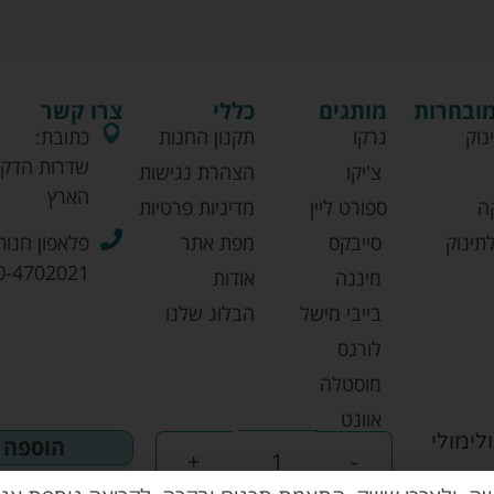
מובחרות
מותגים
כללי
צרו קשר
נוק
גרקו
תקנון החנות
כתובת:
שדרות הדקל
צ'יקו
הצהרת נגישות
הארץ
ה
ספורט ליין
מדיניות פרטיות
תינוק
סייבקס
מפת אתר
פלאפון חנות
0-4702021
מיננה
אודות
בייבי מישל
הבלוג שלנו
לורנס
מוסטלה
אוונט
לימולי
הוספה 
+
-