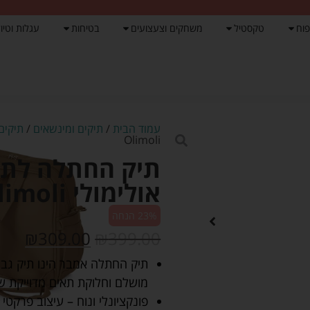
פוח
טקסטיל
משחקים וצעצועים
בטיחות
עגלות וטיול
עמוד הבית
/
תיקים ומינשאים
/
תיקים
Olimoli
תיק החתלה לתינ
אולימולי Olimoli
23% הנחה
₪
309.00
₪
399.00
תיק החתלה אמבר הינו תיק גב מ
מושלם וחלוקת תאים מדוייקת שה
פונקציונלי ונוח – עיצוב פרקטי