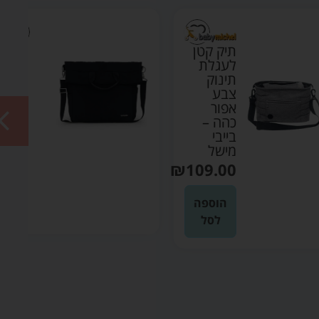
תיק קטן
תיק
לעגלת
החתלה
תינוק
לעגלה
צבע
שחור
אפור
–
כהה –
באמפריידר
בייבי
קונקט
מישל
₪
269.00
₪
109.00
הוספה
הוספה
לסל
לסל