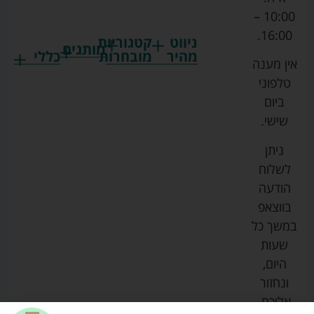
10:00 –
16:00.
ניווט
קטגוריות
מותגים
מהיר
מובחרות
כללי
אין מענה
גרקו
ביגוד
אמבטיות
תקנון
טלפוני
צ'יקו
לתינוקות
לתינוק
החנות
ביום
ספורט
הנקה
בוסטרים
הצהרת
שישי.
ליין
והאכלה
נגישות
כורסאות
ניתן
סייבקס
רחצה
הנקה
מדיניות
לשלוח
וטיפוח
מיננה
פרטיות
כסאות
הודעה
טקסטיל
אוכל
בייבי
מפת
בווצאפ
לתינוק
מישל
אתר
עגלות
במשך כל
טיולונים
לורנס
אודות
ריהוט
שעות
לתינוק
מיטות
מוסטלה
הבלוג
היום,
תינוק
שלנו
ונחזור
משחקים
אוונט
אליכם.
וצעצועים