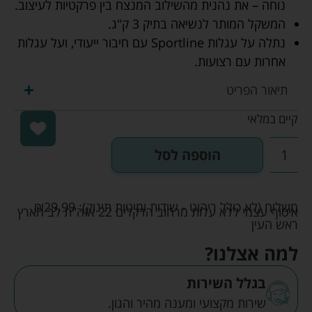
נוחה – את נהנית מהשילוב המנצח בין פרקטיות לעיצוב.
המשקל המותר לנשיאה בתיק 3 ק"ג.
נתלה על עגלות Sportline עם חיבור ייעודי, ועל עגלות
אחרות עם רצועות.
תיאור הפריט
קיים במלאי
הוספה לסל
משלוח (לא כולל ריהוט - שידות ומיטות תינוק):
29.99
₪
איסוף עצמי ללא עלות מרחוב הדקלים 22 אזה"ת לב הארץ
ראש העין
למה אצלנו?
בגלל השירות
שירות מקצועי ומענה מהיר והגון.