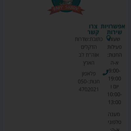
אפשרויות
צרו
שירות
קשר
שעות
כתובת:
שדרות
פעילות
הדקלים
החנות:
אזה''ת לב
א-ה
הארץ
9:00-
פלאפון
19:00
חנות:
050-
יום ו
4702021
10:00-
13:00
מענה
טלפוני
א-ה: