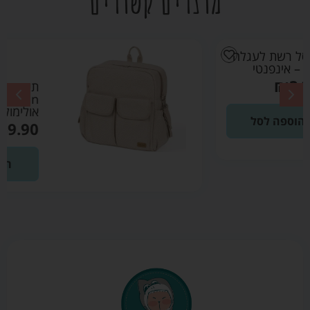
מוצרים קשורים
תיק החתלה ג’ולין
Joulin ורוד פודרה –
אולימולי Olimoli
₪
269.90
הוספה לסל