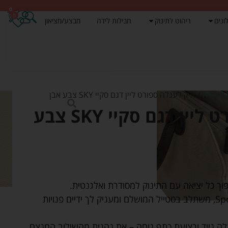
0
0
ונים
ריהוט לתינוק
חבילות לידה
מבצע/מציאון
 לעגלה
/ תיק לעגלה ספורט ליין דגם סקיי SKY צבע אבן
תיק לעגלה ספורט ליין דגם סקיי SKY צבע
מתחבר בקלות לעגלות Sportline, משתלב בסטייל המושלם ומעניק לך ידיים פנויות
 נייד ורצועת כתף נוחה – את נהנית מהשילוב המנצח