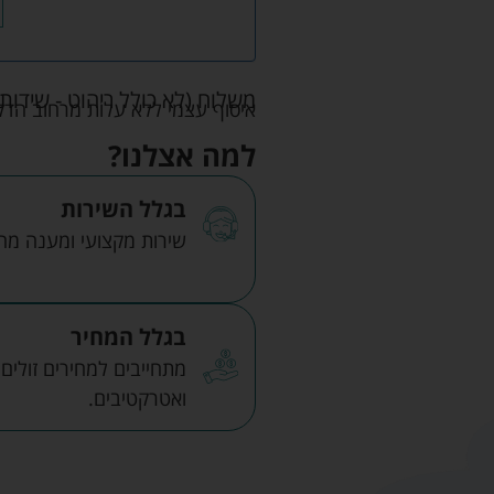
משלוח (לא כולל ריהוט - שידות 
איסוף עצמי ללא עלות מרחוב הדקלים 22 אזה"ת לב הארץ ר
למה אצלנו?
בגלל השירות
שירות מקצועי ומענה מהיר
בגלל המחיר
מתחייבים למחירים זולים
ואטרקטיבים.