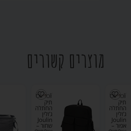
מוצרים קשורים
תיק
תיק
החתלה
החתלה
ג’ולין
ג’ולין
Joulin
Joulin
אפור –
שחור –