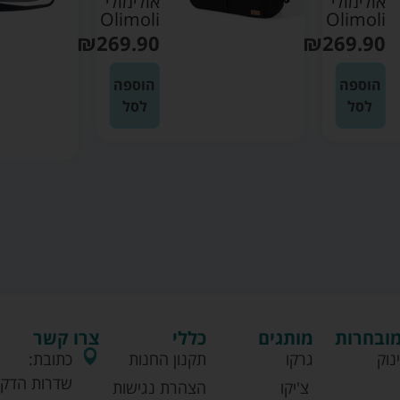
אולימולי
אולימולי
Olimoli
Olimoli
₪
269.90
₪
269.90
הוספה
הוספה
לסל
לסל
מובחרות
מותגים
כללי
צרו קשר
נוק
גרקו
תקנון החנות
כתובת:
שדרות הדקל
צ'יקו
הצהרת נגישות