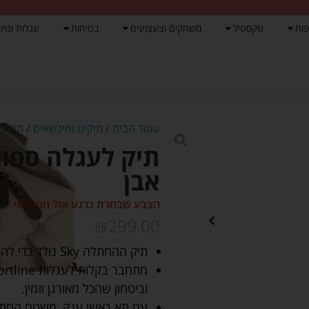
פוח
טקסטיל
משחקים וצעצועים
בטיחות
עגלות וטיול
עמוד הבית
/
תיקים ומינשאים
/
תיקים
אבן
הצבע שבחרת כרגע אזל מהמלאי
₪
299.00
תיק ההחתלה Sky נולד כדי להפוך כל יציאה עם התינוק למסודרת ואלגנטית.
וביטחון שהכל מאורגן וזמין.
עם תא ראשי ענק, משטח החתלה