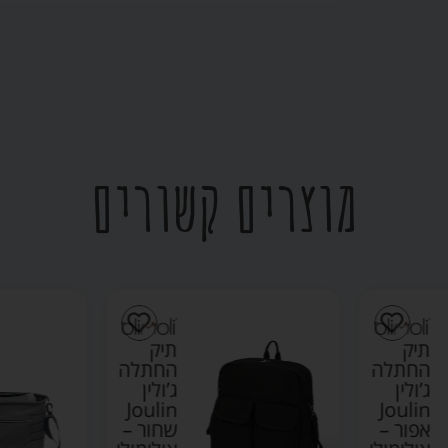
מוצרים קשורים
תיק
תיק
החתלה
החתלה
ג’ולין
ג’ולין
Joulin
Joulin
אפור –
שחור –