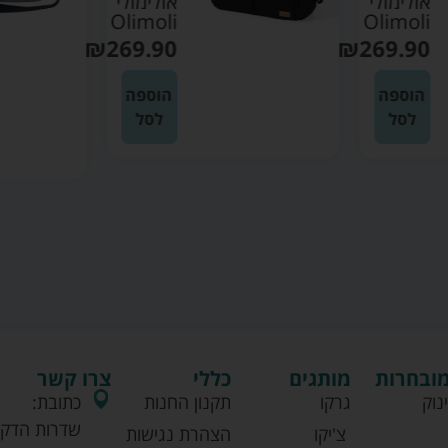
אולימולי
אולימולי
Olimoli
Olimoli
₪
269.90
₪
269.90
הוספה
הוספה
לסל
לסל
מובחרות
מותגים
כללי
צרו קשר
נוק
גרקו
תקנון החנות
כתובת:
שדרות הדקל
צ'יקו
הצהרת נגישות