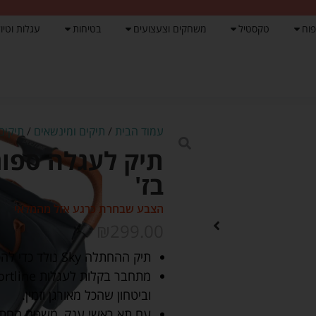
פוח
טקסטיל
משחקים וצעצועים
בטיחות
עגלות וטיול
עמוד הבית
/
תיקים ומינשאים
/
תיקים
בז'
הצבע שבחרת כרגע אזל מהמלאי
₪
299.00
תיק ההחתלה Sky נולד כדי להפוך כל יציאה עם התינוק למסודרת ואלגנטית.
וביטחון שהכל מאורגן וזמין.
עם תא ראשי ענק, משטח החתלה