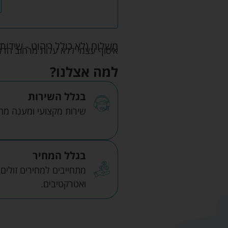
משלוח (לא כולל ריהוט - שידות 
איסוף עצמי ללא עלות מרחוב הדקלים 22 אזה"ת לב הארץ ר
למה אצלנו?
בגלל השירות
שירות מקצועי ומענה מהיר
בגלל המחיר
מתחייבים למחירים זולים
ואטרקטיבים.