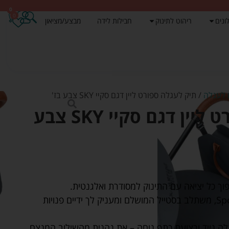
0
0
ונים
ריהוט לתינוק
חבילות לידה
מבצע/מציאון
 לעגלה
/ תיק לעגלה ספורט ליין דגם סקיי SKY צבע בז'
תיק לעגלה ספורט ליין דגם סקיי SKY צבע
מתחבר בקלות לעגלות Sportline, משתלב בסטייל המושלם ומעניק לך ידיים פנויות
 נייד ורצועת כתף נוחה – את נהנית מהשילוב המנצח