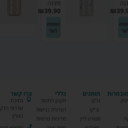
מיננה
₪
39.90
₪
39.90
הוספה
הוספה
לסל
לסל
מובחרות
מותגים
כללי
צרו קשר
נוק
גרקו
תקנון החנות
כתובת:
שדרות הדקל
צ'יקו
הצהרת נגישות
הארץ
ה
ספורט ליין
מדיניות פרטיות
תינוק
סייבקס
מפת אתר
פלאפון חנות