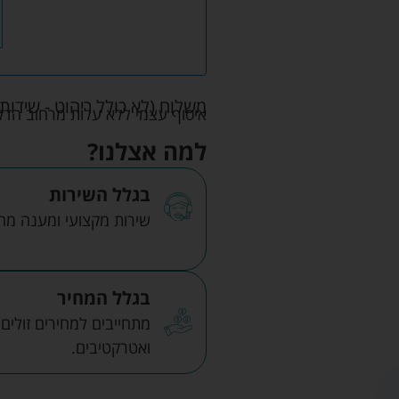
משלוח (לא כולל ריהוט - שידות 
איסוף עצמי ללא עלות מרחוב הדקלים 22 אזה"ת לב הארץ ר
למה אצלנו?
בגלל השירות
שירות מקצועי ומענה מהיר
בגלל המחיר
מתחייבים למחירים זולים
ואטרקטיבים.