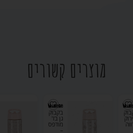
מוצרים קשורים
בקבוק
בקבוק
גן בז'
גן ורוד
מודפס
בהיר –
–
מיננה