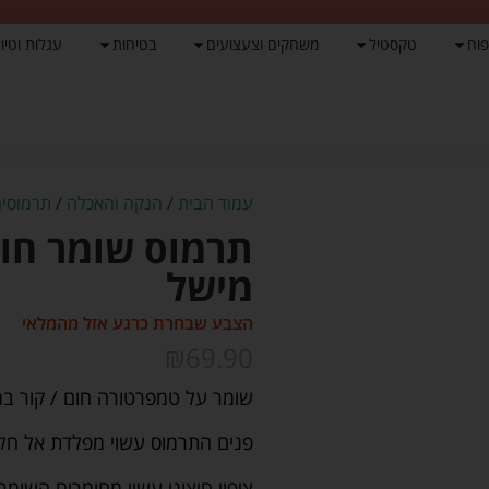
פוח
טקסטיל
משחקים וצעצועים
בטיחות
עגלות וטיול
עמוד הבית
/
הנקה והאכלה
/
תרמוסים
תרמוס שומר חום 
מישל
הצבע שבחרת כרגע אזל מהמלאי
₪
69.90
שומר על טמפרטורה חום / קור במשך 12 שעות 
פנים התרמוס עשוי מפלדת אל חלד 
ציפוי חיצוני עשוי מחומרים השומ