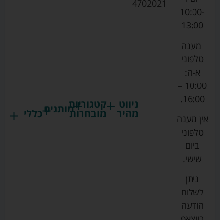
4702021
10:00-
13:00
מענה
טלפוני
א-ה:
10:00 –
16:00.
ניווט
קטגוריות
מותגים
מהיר
מובחרות
כללי
אין מענה
גרקו
ביגוד
אמבטיות
תקנון
טלפוני
צ'יקו
לתינוקות
לתינוק
החנות
ביום
ספורט
הנקה
בוסטרים
הצהרת
שישי.
ליין
והאכלה
נגישות
כורסאות
ניתן
סייבקס
רחצה
הנקה
מדיניות
לשלוח
וטיפוח
מיננה
פרטיות
כסאות
הודעה
טקסטיל
אוכל
בייבי
מפת
בווצאפ