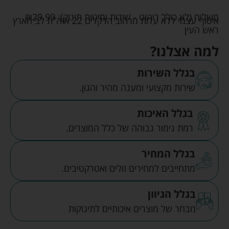
משלוח (לא כולל ריהוט - שידות ומיטות תינוק):
29.99
₪
איסוף עצמי ללא עלות מרחוב הדקלים 22 אזה"ת לב הארץ
ראש העין
למה אצלנו?
בגלל השירות
שירות מקצועי ומענה מהיר והגון.
בגלל האיכות
רמת גימור גבוהה של כלל המוצרים.
בגלל המחיר
מתחייבים למחירים זולים ואטרקטיבים.
בגלל הגיוון
מבחר של מוצרים איכותיים לתינוקות