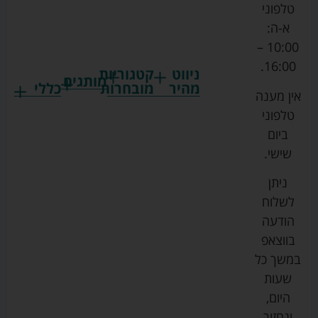
טלפוני
א-ה:
10:00 –
16:00.
ניווט
קטגוריות
מותגים
מהיר
מובחרות
כללי
אין מענה
גרקו
ביגוד
אמבטיות
תקנון
טלפוני
צ'יקו
לתינוקות
לתינוק
החנות
ביום
ספורט
הנקה
בוסטרים
הצהרת
שישי.
ליין
והאכלה
נגישות
כורסאות
ניתן
סייבקס
רחצה
הנקה
מדיניות
לשלוח
וטיפוח
מיננה
פרטיות
כסאות
הודעה
טקסטיל
אוכל
בייבי
מפת
בווצאפ
לתינוק
מישל
אתר
עגלות
במשך כל
טיולונים
לורנס
אודות
ריהוט
שעות
לתינוק
מיטות
מוסטלה
הבלוג
היום,
תינוק
שלנו
ונחזור
משחקים
אוונט