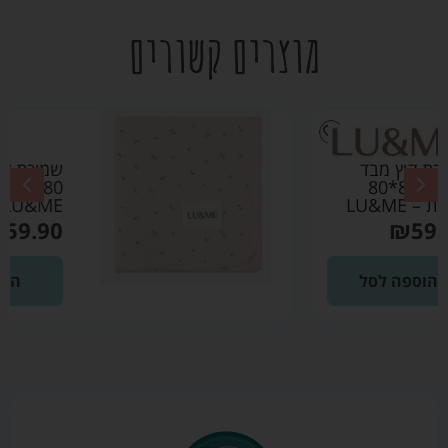
מוצרים קשורים
שמיכת קיץ מבד פוינטל
80*80 ורוד בהיר –
LU&ME
₪
59.90
הוספה לסל