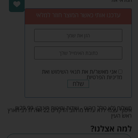
עדכנו אותי כאשר המוצר חוזר למלאי
אני מאשר/ת את
תנאי השימוש
ואת
מדיניות הפרטיות
שלח
משלוח (לא כולל ריהוט - שידות ומיטות תינוק):
29.99
₪
איסוף עצמי ללא עלות מרחוב הדקלים 22 אזה"ת לב הארץ
ראש העין
למה אצלנו?