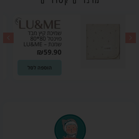
 מבד
שמיכת קיץ מבד פ
פוינטל 80*80
80*80 ורוד בהי
LU&ME
₪
59.90
 לסל
הוספה לסל