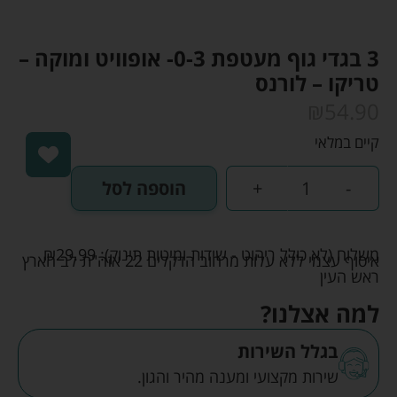
3 בגדי גוף מעטפת 0-3- אופוויט ומוקה –
טריקו – לורנס
₪
54.90
קיים במלאי
-
+
הוספה לסל
משלוח (לא כולל ריהוט - שידות ומיטות תינוק):
29.99
₪
איסוף עצמי ללא עלות מרחוב הדקלים 22 אזה"ת לב הארץ
ראש העין
למה אצלנו?
בגלל השירות
שירות מקצועי ומענה מהיר והגון.