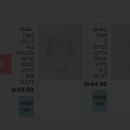
מארז
מארז
3
3 בגדי
רגליות
גוף
טריקו
מעטפת
מנטה
טריקו
מידה
מנטה
0-3 –
מידה
לורנס
NB –
לורנס
₪
44.90
₪
49.90
הוספה
הוספה
לסל
לסל