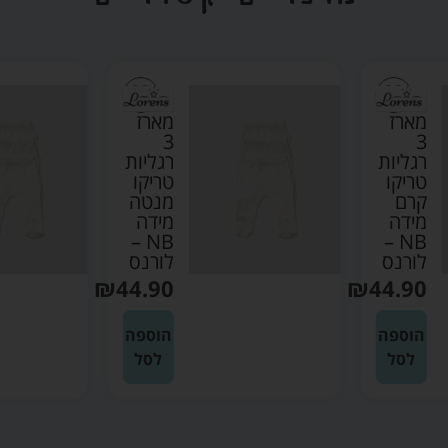
מארז
מארז
3
3
רגליות
רגליות
טריקו
טריקו
קרם
מנטה
מידה
מידה
NB –
NB –
לורנס
לורנס
₪
44.90
₪
44.90
הוספה
הוספה
לסל
לסל