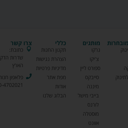
מובחרות
מותגים
כללי
צרו קשר
נוק
גרקו
תקנון החנות
כתובת:
שדרות הדקל
צ'יקו
הצהרת נגישות
הארץ
ה
ספורט ליין
מדיניות פרטיות
תינוק
סייבקס
מפת אתר
פלאפון חנות
0-4702021
מיננה
אודות
בייבי מישל
הבלוג שלנו
לורנס
מוסטלה
אוונט