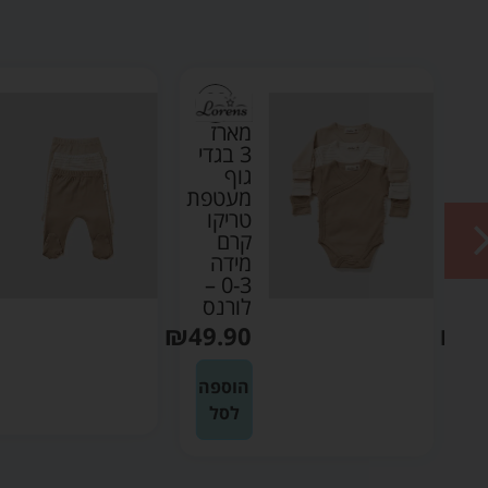
מארז
די
3 בגדי
גוף
ת
מעטפת
טריקו
קרם
מידה
0-3 –
N
לורנס
₪
49.90
₪
4
ה
הוספה
לסל