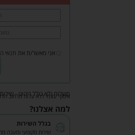
אני מאשר/ת את
תנאי ה
משלוח (לא כולל ריהוט - שידות 
איסוף עצמי ללא עלות מרחוב הדקלים 22 אזה"ת לב הארץ ר
למה אצלנו?
בגלל השירות
שירות מקצועי ומענה מהיר