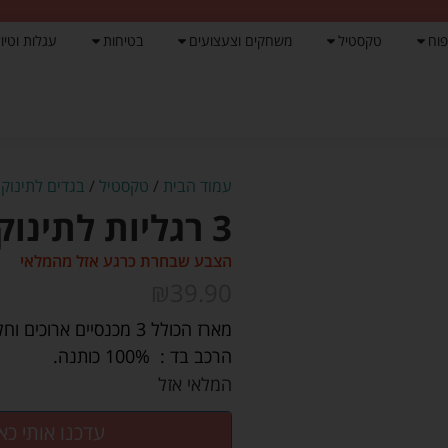
פוח
טקסטיל
משחקים וצעצועים
בטיחות
עגלות וטיול
עמוד הבית
/
טקסטיל
/
בגדים לתינוק
/ 3
3 רגליות לתינוק NB לבן – Lorens
הצבע שבחרת כרגע אזל מהמלאי
₪
39.90
מארז הכולל 3 מכנסיים ארוכים וחלקים מכותנה עם רגליות.
הרכב בד : 100% כותנה.
המלאי אזל
עדכנו אותי כא