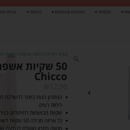
פוח
טקסטיל
משחקים וצעצועים
בטיחות
עגלות וטיול
עמוד הבית
/
רחצה וטיפוח
/
מוצרי ה
50 שקיות אשפה
Chicco
₪
12.90
הפתרון הנוח ביותר להשלכת חי
ריחות רעים.
שקיות מבושמות לחיתולים בניח
כל אריזה מכילה 50 שקיות לשימוש חד פעמי.
מהווה פתרון מושלם לנסיעה או 