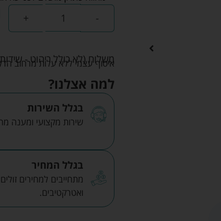
+
-
משלוח (לא כולל ריהוט - שידות 
איסוף עצמי ללא עלות מרחוב הדקלים 22 אזה"ת לב הארץ ר
למה אצלנו?
בגלל השירות
שירות מקצועי ומענה מהיר
בגלל המחיר
מתחייבים למחירים זולים
ואטרקטיבים.