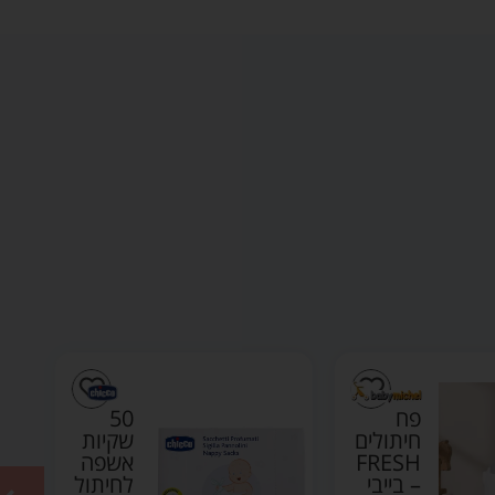
פח
50
חיתולים
שקיות
FRESH
אשפה
– בייבי
לחיתול