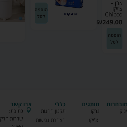
אבן –
צ'יקו
הוספה
Chicco
לסל
₪
249.00
הוספה
לסל
מובחרות
מותגים
כללי
צרו קשר
נוק
גרקו
תקנון החנות
כתובת:
שדרות הדקל
צ'יקו
הצהרת נגישות
הארץ