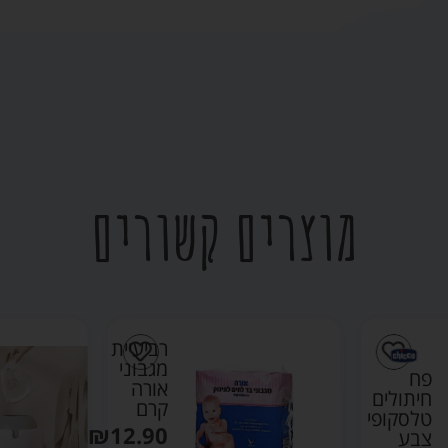
מוצרים קשורים
רביעיית
מגבוני
פח
אורה
חיתולים
קרם
טלסקופי
₪
12.90
צבע