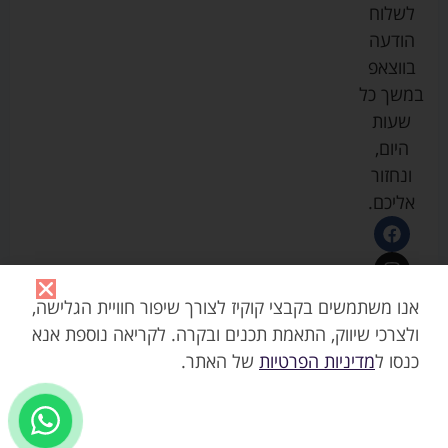
לשלוח
וטיפוח
מיננה
פרטיות
כסאות
הודעה
טקסטיל
אוכל
בייבי
מפת
בווצאפ
לתינוק
מישל
אתר
עגלות
במשך כל
טיולונים
לורנס
אודות
ריהוט
שעות
לתינוק
מיטות
מוסטלה
הבלוג
היום,
תינוק
שלנו
ונחזור
משחקים
אוונט
אליכם.
וצעצועים
בטיחות
אנו משתמשים בקבצי קוקיז לצורך שיפור חוויית הגלישה,
ולצרכי שיווק, התאמת תכנים ובקרה. לקריאה נוספת אנא
כנסו ל
מדיניות הפרטיות
של האתר.