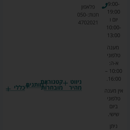
9:00-
פלאפון
19:00
חנות:
050-
יום ו
4702021
10:00-
13:00
מענה
טלפוני
א-ה:
10:00 –
16:00.
ניווט
קטגוריות
מותגים
מהיר
מובחרות
כללי
אין מענה
גרקו
ביגוד
אמבטיות
תקנון
טלפוני
צ'יקו
לתינוקות
לתינוק
החנות
ביום
ספורט
הנקה
בוסטרים
הצהרת
שישי.
ליין
והאכלה
נגישות
כורסאות
ניתן
סייבקס
רחצה
הנקה
מדיניות