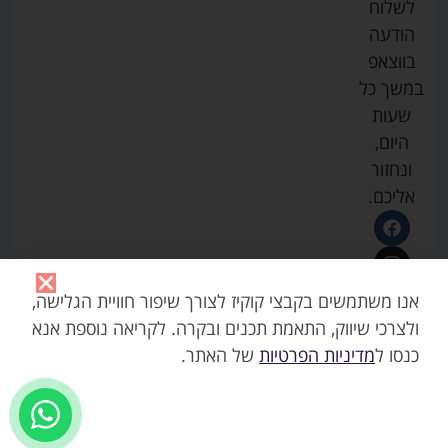
לשלוח
וטיפוח
מיננה
פרטיות
כסאות
הודעה
טקסטיל
אוכל
בייבי
מפת
בווצאפ
לתינוק
מישל
אתר
עגלות
במשך כל
טיולונים
לורנס
אודות
ריהוט
שעות
לתינוק
מיטות
מוסטלה
הבלוג
היום,
תינוק
שלנו
ונחזור
משחקים
אוונט
אליכם.
וצעצועים
בטיחות
אנו משתמשים בקבצי קוקיז לצורך שיפור חוויית הגלישה,
ולצרכי שיווק, התאמת תכנים ובקרה. לקריאה נוספת אנא
כנסו ל
מדיניות הפרטיות
של האתר.