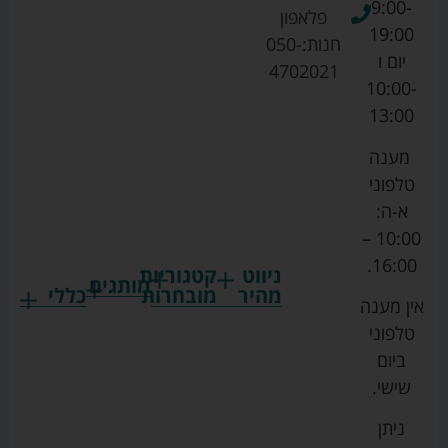
9:00-
פלאפון
19:00
חנות:
050-
יום ו
4702021
10:00-
13:00
מענה
טלפוני
א-ה:
10:00 –
16:00.
ניווט
קטגוריות
מותגים
מהיר
מובחרות
כללי
אין מענה
גרקו
ביגוד
אמבטיות
תקנון
טלפוני
צ'יקו
לתינוקות
לתינוק
החנות
ביום
ספורט
הנקה
בוסטרים
הצהרת
שישי.
ליין
והאכלה
נגישות
כורסאות
ניתן
סייבקס
רחצה
הנקה
מדיניות