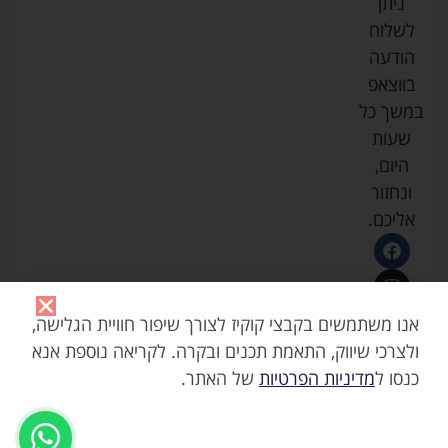
ניתן
סייבקס
רחצה
הנקה
מדיניות
לשלוח
וטיפוח
מיננה
פרטיות
כסאות
הודעה
טקסטיל
אוכל
בייבי
מפת
בווצאפ
לתינוק
מישל
אתר
עגלות
במשך כל
טיולונים
לורנס
אודות
ריהוט
שעות
לתינוק
מיטות
מוסטלה
הבלוג
היום,
תינוק
שלנו
ונחזור
משחקים
אוונט
אליכם.
וצעצועים
בטיחות
אנו משתמשים בקבצי קוקיז לצורך שיפור חוויית הגלישה,
ולצרכי שיווק, התאמת תכנים ובקרה. לקריאה נוספת אנא
כנסו ל
מדיניות הפרטיות
של האתר.