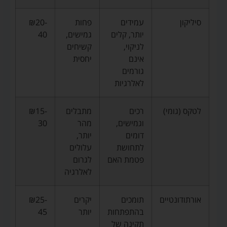
סיליקון
עמידים
פחות
₪20-
יותר, קלים
גמישים,
40
לניקוי,
קשיחים
אינם
יחסית
גורמים
לאלרגיות
לטקס (גומי)
רכים
מתבלים
₪15-
וגמישים,
מהר
30
דומים
יותר,
לתחושת
עלולים
פטמת האם
לגרום
לאלרגיה
אורתודונטיים
תומכים
יקרים
₪25-
בהתפתחות
יותר
45
תקינה של