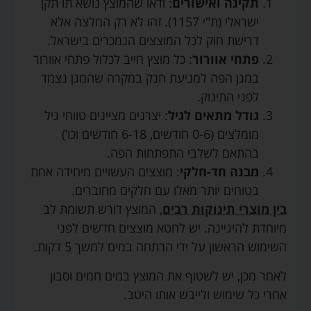
תקינה ואישורים
: ודאו שהמוצץ נושא תו תקן
ישראלי (ת"י 1157). זהו לא רק המלצה אלא
דרישת חוק לכל המוצצים הנמכרים בישראל.
פתחי אוורור
: כל מוצץ חייב לכלול פתחי אוורור
במגן הפה למניעת חנק במקרה שהמגן נצמד
לפני התינוק.
גודל מתאים לגיל
: יצרנים מציינים טווחי גיל
מומלצים (0-6 חודשים, 6-18 חודשים וכו’)
בהתאם לשלבי התפתחות הפה.
מבנה חד-חלקי
: מוצצים העשויים מיחידה אחת
בטוחים יותר מאלו עם חלקים מחוברים.
בין מוצרי תינוקות רבים
, המוצץ דורש תשומת לב
מיוחדת להיגיינה. יש לחטא מוצצים חדשים לפני
השימוש הראשון על ידי הרתחה במים למשך 5 דקות.
לאחר מכן, יש לשטוף את המוצץ במים חמים וסבון
אחרי כל שימוש ולייבש אותו היטב.