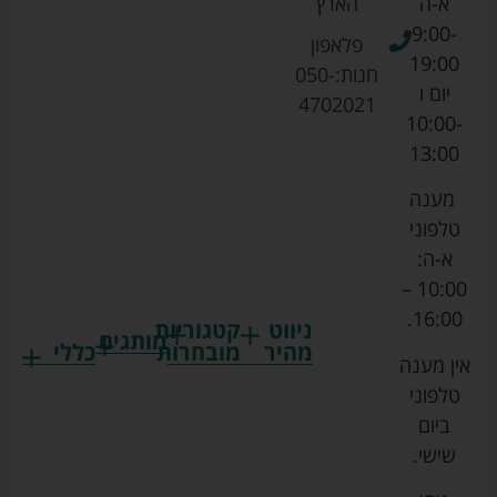
א-ה
הארץ
9:00-
פלאפון
19:00
חנות:
050-
יום ו
4702021
10:00-
13:00
מענה
טלפוני
א-ה:
10:00 –
16:00.
ניווט
קטגוריות
מותגים
מהיר
מובחרות
כללי
אין מענה
גרקו
ביגוד
אמבטיות
תקנון
טלפוני
צ'יקו
לתינוקות
לתינוק
החנות
ביום
ספורט
הנקה
בוסטרים
הצהרת
שישי.
ליין
והאכלה
נגישות
כורסאות