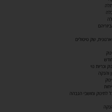
תלה
לה
לה
ביזריהם
ארגונית, שק טיטולים
וק
ודש
ק וכריות נוי
ן והנקה
נוק
חות
ל לתינוק ומושבי הגבהה
הנקה