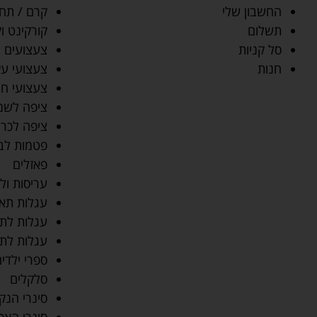
החשבון שלי
קרם / תחל
תשלום
קורקינט ו
סל קניות
צעצועים 
חנות
צעצועי עץ
צעצועי חי
ציפה לשמי
ציפה לכרי
פטמות לב
פאזלים
עריסות ולו
עגלות תאו
עגלות לתי
עגלות לתי
ספרי ילדים
סלקלים
סינרי הנק