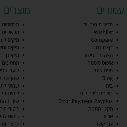
עמודים
מוצרים
מדיניות פרטיות
תרמוסים
Wishlist
תכשירים ל
Compare
תיקים לע
דף תודה
תיקים ומי
הצהרת נגישות
תיקי גן
איפוס סיסמה
תחתונים ו
מפת אתר
שערי בטיח
Blog
שמן אמבט
בית
שמיכי לתי
רשימה לידה שלי
שמיכות לת
Error Payment Payplus
שידות הח
תקנון החנות
ריפודיות 
אודות
ריהוט לתי
צור קשר
רחצה וטיפ