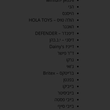
ווינפאן -winfun
הני
הייסנס
הולה טויס – HOLA TOYS
האנגר
דיפנדר – DEFENDER
דיסני – י.נ.כהן
דייניז Dainy's
ד''ר פישר
גרקו
ג'ואי
ברייטקס – Britex
בפנטן
בייביקו
בייביסיטר
בייבי פסטה
בייבי סייף