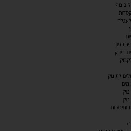
יב גוף
קסדות
לעגלה
ות
כת פוך
ת תינוק
קבוק
לים לתינוק
מים
נוק
נוק
 ותינוקות
ה