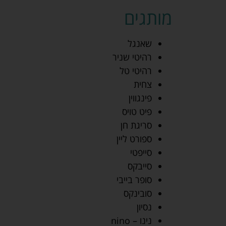
מותגים
שאנגל
רהיטי שניר
רהיטי טל
צחית
פינגווין
פיט טויס
סריגת חן
ספורט ליין
סייפטי
סייבקס
סופר בייבי
סובינקס
נסיון
נינו – nino