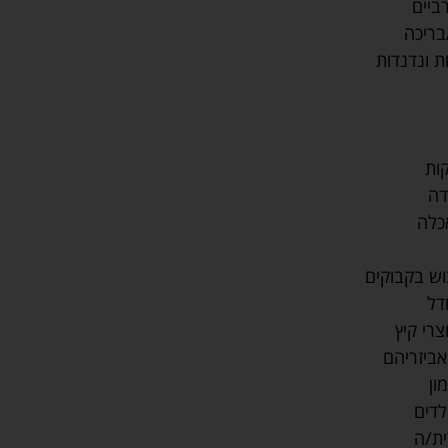
ביים
בריכה
ת ונדנדות
קות
דה
כלה
בוש בקבוקים
דל
צרי קיץ
אביזריהם
ון
לדים
ית/ה