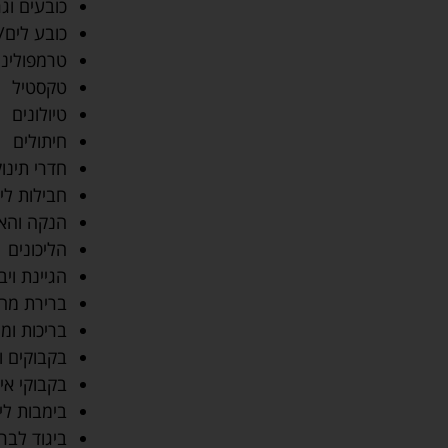
כובעים וגר
כובע לים/
טרמפולינו
טקסטיל
טיולונים
חיתולים
חדרי תינו
חבילות לי
הנקה והא
הליכונים
הגיינת וי
ברירת מח
בריכות ומו
בקבוקים ו
בקבוקי אימ
בימבות לי
ביגוד לבר