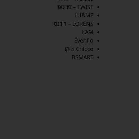
TWIST – טוויסט
LU&ME
LORENS – לורנס
I AM
Evenflo
Chicco צ’יקו
BSMART