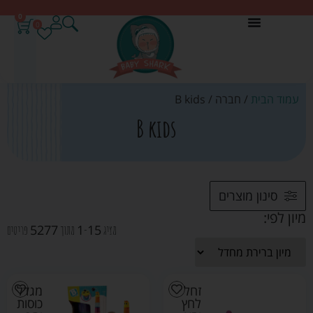
0
0
עמוד הבית
/ חברה / B kids
B kids
סינון מוצרים
מיון לפי:
5277
1
15
מציג
-
מתוך
פריטים
זחל
מגדל
לחץ
כוסות