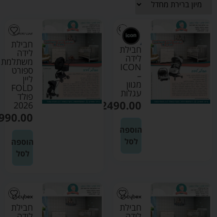
חבילת
חבילת
לידה
לידה
משתלמת
ICON
ספורט
–
ליין
מגוון
FOLD
עגלות
פולד
₪
2490.00
2026
990.00
הוספה
לסל
הוספה
לסל
חבילת
חבילת
לידה
לידה