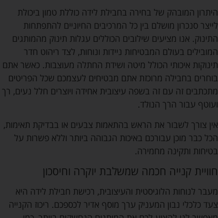
היתרון המובהק של בחירה בחבילת לידה כוללת טמון ביכולת
לייצר סנכרון מושלם בין כל המרכיבים החיוניים להתפתחות
התינוק. אנו מציעים שילובים הכוללים עגלות תינוק מהמותגים
המובילים בעולם המבטיחות ניידות ונוחות, לצד ריהוט חדר
תינוקות איכותי הכולל מיטה ושידת החתלה מעוצבות. כאשר אתם
בוחרים בחבילה מרוכזת אתם מבטיחים לעצמכם שכל הפריטים
מתכתבים זה עם זה בשפה עיצובית אחידה ויוצרים חלל נעים, רך
ועוטף עבור הרך הנולד.
אין צורך לשבור את הראש בהתאמות צבעים או בבדיקת תאימות,
הכל כבר מוכן עבורכם באיכות הגבוהה ביותר וללא פשרות על
בטיחות ותקינה מחמירה.
חוויית קנייה חכמה שמשלבת יוקרה וחיסכון
מעבר לנוחות הלוגיסטית והעיצובית, רכישת חבילת לידה היא
צעד כלכלי נבון המעניק ערך מוסף אדיר לכספכם. ריכוז הקנייה
מאפשר לנו להציע לכם את המותגים הנחשקים ביותר, כמו