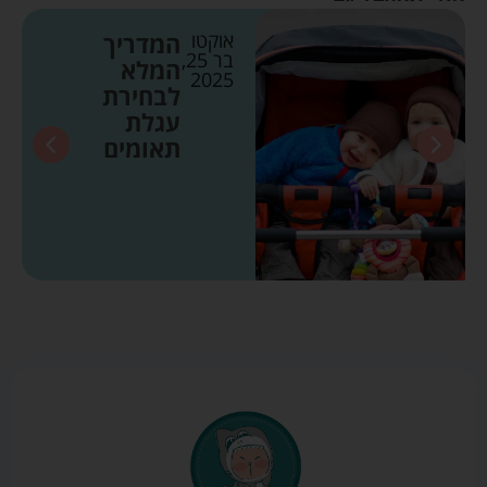
אוקטו
המדריך
בר 25,
המלא
2025
לבחירת
עגלת
תאומים