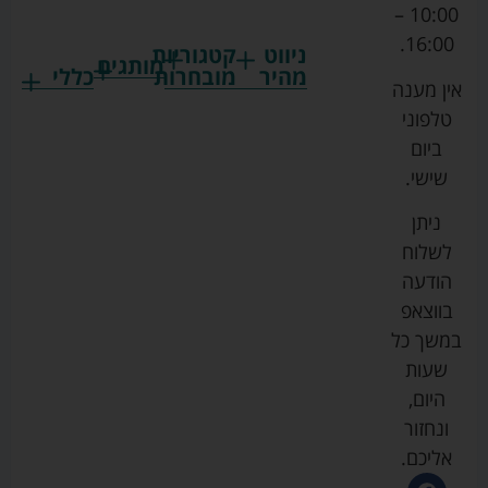
10:00 –
16:00.
ניווט
קטגוריות
מותגים
מהיר
מובחרות
כללי
אין מענה
גרקו
ביגוד
אמבטיות
תקנון
טלפוני
צ'יקו
לתינוקות
לתינוק
החנות
ביום
ספורט
הנקה
בוסטרים
הצהרת
שישי.
ליין
והאכלה
נגישות
כורסאות
ניתן
סייבקס
רחצה
הנקה
מדיניות
לשלוח
וטיפוח
מיננה
פרטיות
כסאות
הודעה
טקסטיל
אוכל
בייבי
מפת
בווצאפ
לתינוק
מישל
אתר
עגלות
במשך כל
טיולונים
לורנס
אודות
ריהוט
שעות
לתינוק
מיטות
מוסטלה
הבלוג
היום,
תינוק
שלנו
ונחזור
משחקים
אוונט
אליכם.
וצעצועים