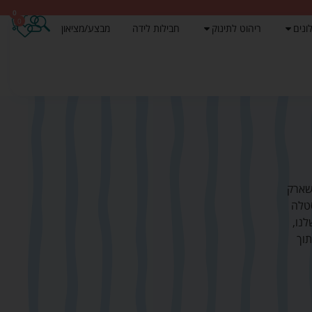
0
0
ונים
ריהוט לתינוק
חבילות לידה
מבצע/מציאון
שארק
סטלה
לנו,
תוך