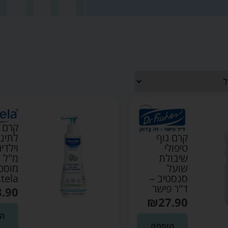
קרם ג
קרם גוף
לתינו
טיפולי
שיבולת
מ"ל 
שועל
מוסט
סנסטיב –
tela
ד"ר פישר
3.90
₪
27.90
הו
הוספה