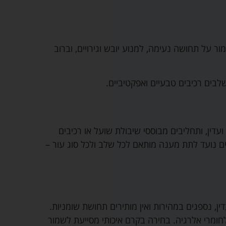
ור על תחושה נעימה, למנוע יובש וגירויים, וברוב
לבים רכיבים טבעיים ואפקטיביים.
עדין, ותחליבים מבוססי שיבולת שועל או רכיבים
ים נועד לתת מענה מותאם לכל שלב ולכל סוג עור –
מו שיבולת שועל, ויטמין E, ופרו-ויטמין B5 שמטפחים עור יבש ועדין, נספגים במהירות ואין מותירים תחושת שומניות.
חומרי אלרגיה
.
בחירה בקרם איכותי מסייעת לשמור