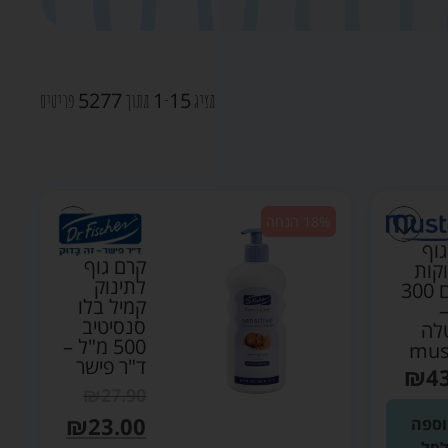
5277
1
15
מציג
-
מתוך
פריטים
18% הנחה
וף
קרם גוף
קות
לתינוק
וילדים 300
קמיל בלו
–
סנסיטיב
לה
500 מ"ל –
mus
ד"ר פישר
₪
4
₪
27.90
₪
23.00
ספה