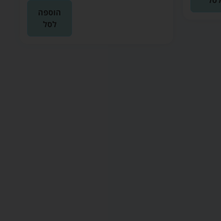
סל
הוספה
לסל