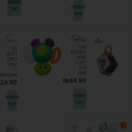
הוספה
הוספה
לסל
לסל
ספר
צב
נשכנים
רעשן
שחור
נשכן
לבן –
צופר
פיט
–
טויס
אינפנטינ
₪
44.90
24.90
הוספה
הוספה
לסל
לסל
קוף
רעשן