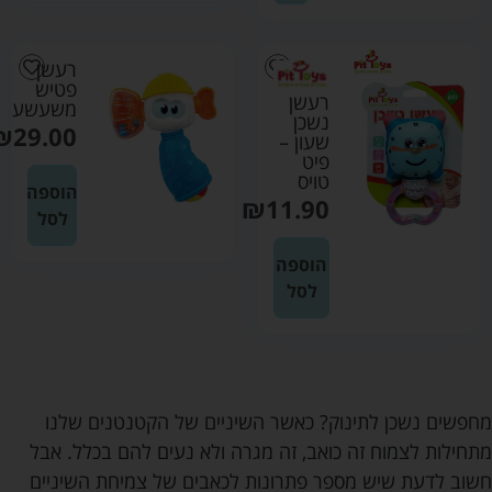
רעשן
פטיש
רעשן
משעשע
נשכן
₪
29.00
שעון –
פיט
טויס
הוספה
₪
11.90
לסל
הוספה
לסל
מחפשים נשכן לתינוק? כאשר השיניים של הקטנטנים שלנו
מתחילות לצמוח זה כואב, זה מגרה ולא נעים להם בכלל. אבל
חשוב לדעת שיש מספר פתרונות לכאבים של צמיחת השיניים