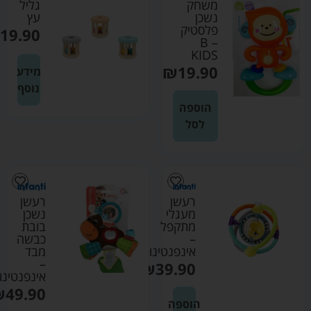
משחק
גליל
נשכן
עץ
פלסטיק
19.90
– B
KIDS
₪
19.90
מידע
נוסף
הוספה
לסל
רעשן
רעשן
מעגלי
נשכן
מתקפל
בובת
–
כבשה
אינפנטינו
מבד
–
₪
39.90
אינפנטינו
₪
49.90
הוספה