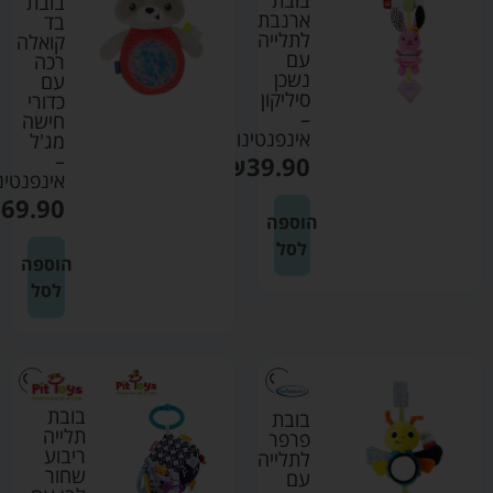
בובת
בובת
ארנבת
בד
לתלייה
קואלה
עם
רכה
נשכן
עם
סיליקון
כדורי
–
חישה
אינפנטינו
מג'ל
–
₪
39.90
אינפנטינ
₪
69.90
הוספה
לסל
הוספה
לסל
בובת
בובת
תלייה
פרפר
ריבוע
לתלייה
שחור
עם