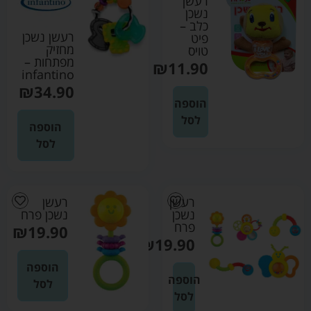
רעשן
נשכן
כלב –
רעשן נשכן
פיט
מחזיק
טויס
מפתחות –
₪
11.90
infantino
₪
34.90
הוספה
לסל
הוספה
לסל
רעשן
רעשן
נשכן
נשכן פרח
פרח
₪
19.90
₪
19.90
הוספה
הוספה
לסל
לסל