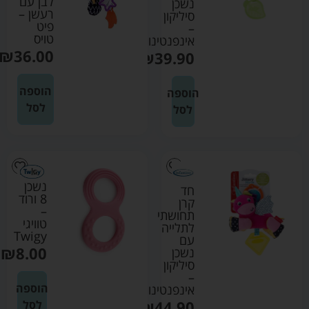
לבן עם
נשכן
רעשן –
סיליקון
פיט
–
טויס
אינפנטינו
₪
36.00
₪
39.90
הוספה
הוספה
לסל
לסל
נשכן
חד
8 ורוד
קרן
–
תחושתי
טוויגי
לתלייה
Twigy
עם
₪
8.00
נשכן
סיליקון
–
הוספה
אינפנטינו
₪
44.90
לסל