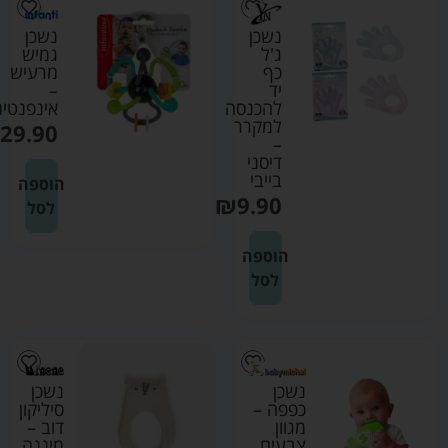
נשכן
נשכן
גמיש
ג'ל
מרעיש
כף
–
יד
אינפנטינ
להכנסה
למקרר
29.90
–
דיסני
בייבי
הוספה
₪
9.90
לסל
הוספה
לסל
נשכן
נשכן
כפפה –
סיליקון
מגוון
דוב –
צבעים
מיננה