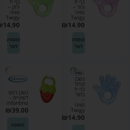
כף יד
כף יד
ורוד –
ירוק –
טוויגי
טוויגי
Twigy
Twigy
₪
14.90
₪
14.90
הוספה
הוספה
לסל
לסל
נשכן
קירור
כף יד
נשכן רטט
כחול
לשיניים –
–
infantino
טוויגי
₪
39.00
Twigy
₪
14.90
הוספה