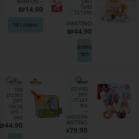
נשכן
– WINFUN
שועל
₪
14.90
מתכרבל
–
INFANTINO
הוספה לסל
₪
44.90
הוספה
לסל
ספירלת
ספר
חיות
נשכנים
לעגלה
חיות
ורוד
צבעוני
–
– פיט
אינפנטינו
טויס
INFANTINO
₪
44.90
₪
79.90