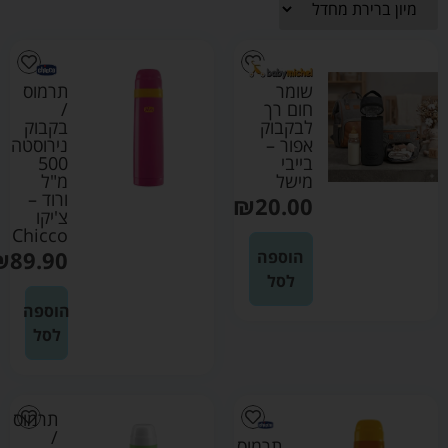
שומר
תרמוס
חום רך
/
לבקבוק
בקבוק
אפור –
נירוסטה
בייבי
500
מישל
מ"ל
ורוד –
₪
20.00
צ'יקו
Chicco
₪
89.90
הוספה
לסל
הוספה
לסל
תרמוס
/
תרמוס