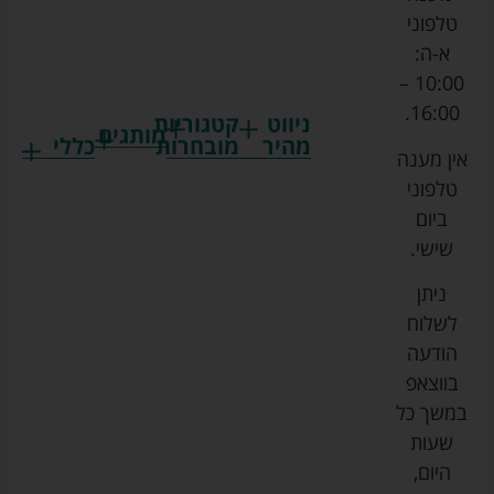
טלפוני
א-ה:
10:00 –
16:00.
ניווט
קטגוריות
מותגים
מהיר
מובחרות
כללי
אין מענה
גרקו
ביגוד
אמבטיות
תקנון
טלפוני
צ'יקו
לתינוקות
לתינוק
החנות
ביום
ספורט
הנקה
בוסטרים
הצהרת
שישי.
ליין
והאכלה
נגישות
כורסאות
ניתן
סייבקס
רחצה
הנקה
מדיניות
לשלוח
וטיפוח
מיננה
פרטיות
כסאות
הודעה
טקסטיל
אוכל
בייבי
מפת
בווצאפ
לתינוק
מישל
אתר
עגלות
במשך כל
טיולונים
לורנס
אודות
ריהוט
שעות
לתינוק
מיטות
מוסטלה
הבלוג
היום,