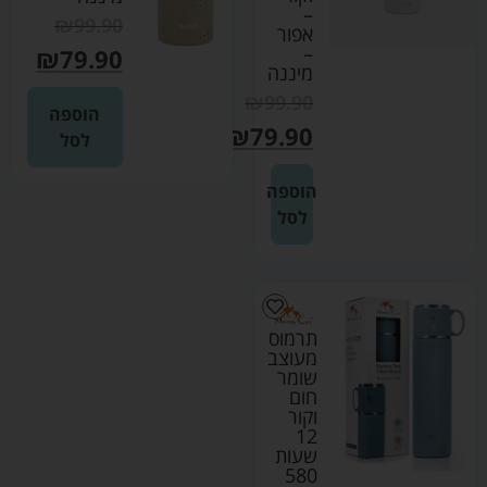
–
₪
99.90
אפור
–
₪
79.90
מיננה
₪
99.90
הוספה
₪
79.90
לסל
הוספה
לסל
תרמוס
מעוצב
שומר
חום
וקור
12
שעות
580