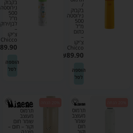
בקבוק
/
נירוסטה
בקבוק
500
נירוסטה
מ"ל
500
לבן/ירוק
מ"ל
–
כתום
צ'יקו
–
Chicco
צ'יקו
89.90
Chicco
₪
89.90
הוספה
לסל
הוספה
לסל
20% הנחה
20% הנחה
תרמוס
תרמוס
מעוצב
מעוצב
שומר
שומר חום
חום
וקור – חום –
וקור
מיננה