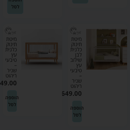
לסל
מיטת
מיטת
תינוק
תינוק
כלנית
כלנית
לבן
עץ
שילוב
טיבעי
עץ
–
טיבעי
שניר
–
ריהוט
שניר
49.00
ריהוט
₪
1649.00
הוספה
לסל
הוספה
לסל