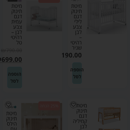
מיטת
מיטת
תינוק
תינוק
דגם
דגם
לילי
עמית
צבע
צבע
לבן
לבן –
–
רהיטי
רהיטי
טל
שניר
₪
790.00
₪
1190.00
₪
699.00
הוספה
הוספה
לסל
לסל
מיטת
25% הנחה
תינוק
מיטת
דגם
תינוק
קמיליה
הילס
לבן
עם