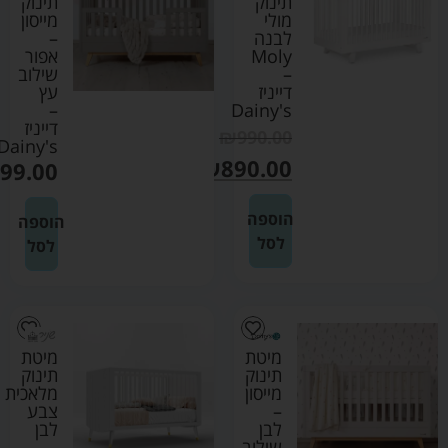
תינוק
תינוק
מולי
מייסון
לבנה
–
Moly
אפור
–
שילוב
דייניז
עץ
–
Dainy's
דייניז
₪
990.00
Dainy's
₪
890.00
99.00
הוספה
הוספה
לסל
לסל
מיטת
מיטת
תינוק
תינוק
מייסון
מלאכית
–
צבע
לבן
לבן
שילוב
–