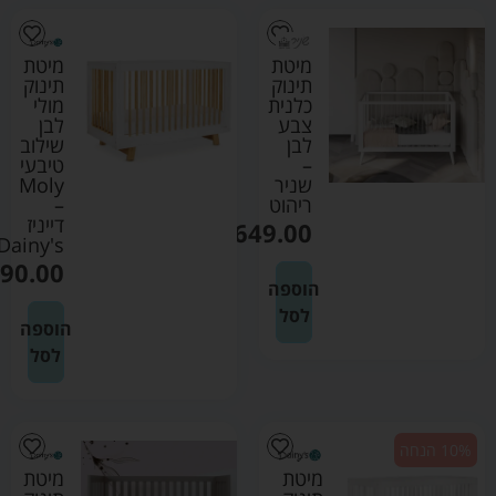
מיטת
מיטת
תינוק
תינוק
כלנית
מולי
צבע
לבן
לבן
שילוב
–
טיבעי
שניר
Moly
ריהוט
–
דייניז
₪
1649.00
Dainy's
90.00
הוספה
לסל
הוספה
לסל
10% הנחה
מיטת
מיטת