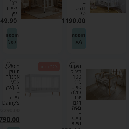
–
לבן
רהיטי
שילוב
טל
עץ
49.90
₪
1190.00
הוספה
הוספה
לסל
לסל
מיטת
מיטת
22% הנחה
תינוק
תינוק
100
אמנדה
ס’’מ
צבע
סולם
לבן/עץ
עולה
–
יורד
דייניז
דגם
Dainy's
נאיה
₪
2290.00
–
בייבי
790.00
מישל